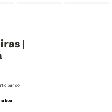
as | 
a
ticipar do 
a boa 