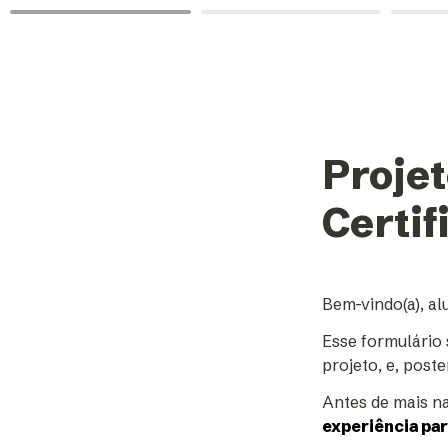
Projet
Certif
Bem-vindo(a), alu
Esse formulário 
projeto, e, post
Antes de mais n
experiência pa