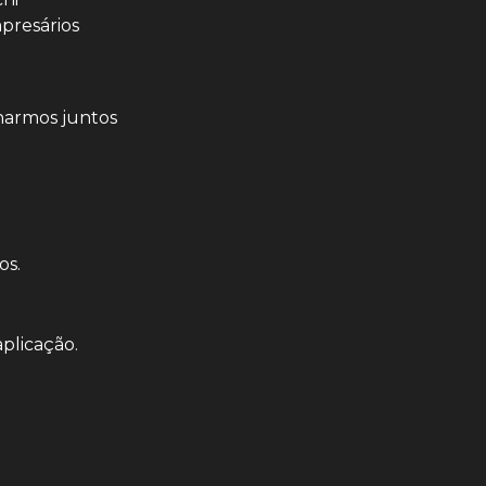
resários 
harmos juntos 
os.
plicação.