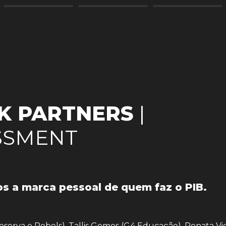
K PARTNERS
 | 
SSMENT
s a marca pessoal de quem faz o PIB.
eserva e Rebels), Tallis Gomes (G4 Educação), Renata Vic