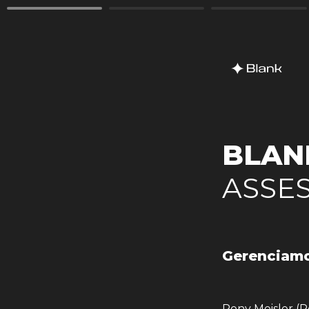
BLAN
ASSE
Gerenciamo
Rony Meisler (R