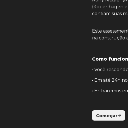
(Kopenhagen e B
confiam suas ma
Este assessment
na construção e
Como funcion
• Você responde
• Em até 24h nos
• Entraremos em
Começar