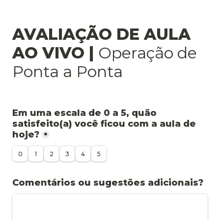
AVALIAÇÃO DE AULA 
AO VIVO | 
Operação de 
Ponta a Ponta
Em uma escala de 0 a 5, quão 
satisfeito(a) você ficou com a aula de 
hoje?
*
0
1
2
3
4
5
Comentários ou sugestões adicionais?