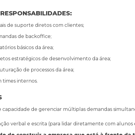
ais de suporte diretos com clientes;
mandas de backoffice;
atórios básicos da área;
etos estratégicos de desenvolvimento da área;
ruturação de processos da área;
 times internos.
S
e capacidade de gerenciar múltiplas demandas simultan
ão verbal e escrita (para lidar diretamente com alunos e
de de construir a empresa que está à frente da t