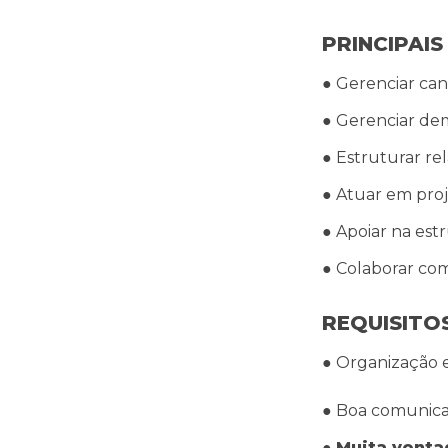
● Gerenciar can
● Gerenciar de
● Estruturar rel
● Atuar em proj
● Apoiar na est
● Colaborar com
REQUISITO
● Organização 
● Boa comunicaç
● 
Muita vonta