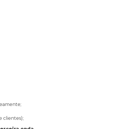
eamente;

 clientes);
erceira onda 